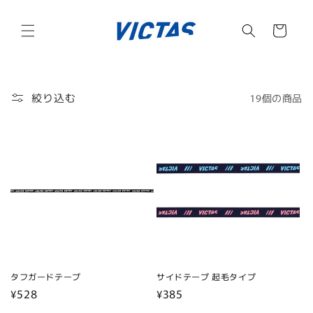
コンテ
カ
ンツに
進む
ー
ト
絞り込む
19個の商品
タフガードテープ
サイドテープ 起毛タイプ
通
¥528
通
¥385
常
常