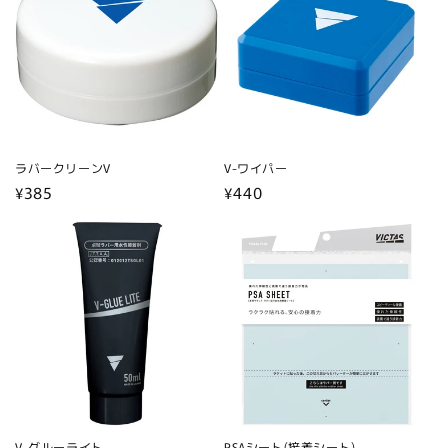
ラバークリーンV
V-ワイパー
通
¥385
通
¥440
常
常
価
価
格
格
V-グルーライト
PSAシート(接着シート)