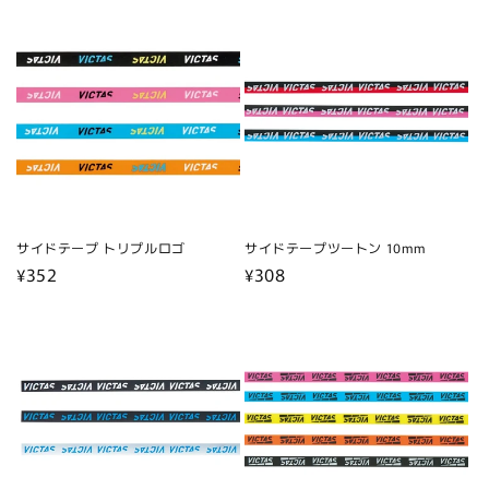
価
価
格
格
サイドテープ トリプルロゴ
サイドテープツートン 10mm
通
¥352
通
¥308
常
常
価
価
格
格