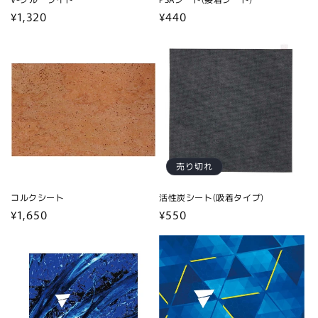
通
¥1,320
通
¥440
常
常
価
価
格
格
売り切れ
コルクシート
活性炭シート(吸着タイプ)
通
¥1,650
通
¥550
常
常
価
価
格
格