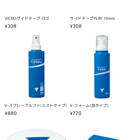
VICTASサイドテープ ロゴ
サイドテープPLAY 10mm
通
¥308
通
¥308
常
常
価
価
格
格
V-スプレーアルファ(ミストタイプ)
V-フォーム(泡タイプ)
通
¥880
通
¥770
常
常
価
価
格
格