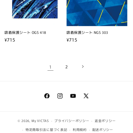
吸着保護シート OGS 418
吸着保護シート NGS 303
通
¥715
通
¥715
常
常
価
価
格
格
1
2
Facebook
Instagram
YouTube
X
(Twitter)
© 2026,
My VICTAS
プライバシーポリシー
返金ポリシー
特定商取引法に基づく表記
利用規約
配送ポリシー