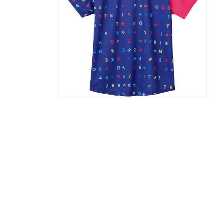
デ
ィ
ア
(1)
を
開
く
モ
ー
ダ
ル
で
メ
デ
ィ
ア
(2)
を
開
く