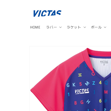
コンテ
ンツに
進む
HOME
ラバー
ラケット
ボール
商品情
報にス
キップ