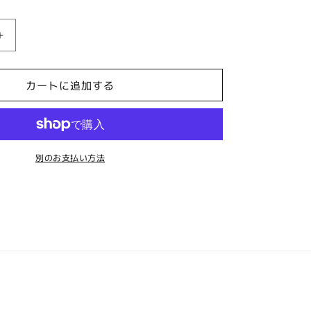
ー
シ
ョ
ン
ポ
は
売
ッ
り
切
プ
れ
カートに追加する
フ
て
い
ォ
る
か
ン
販
売
ト
で
別のお支払い方法
レ
き
ま
デ
せ
ん
ィ
ス
ゲ
ー
ム
シ
ャ
ツ