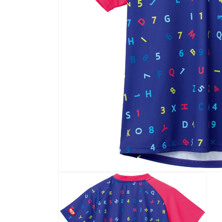
モ
ー
ダ
ル
で
メ