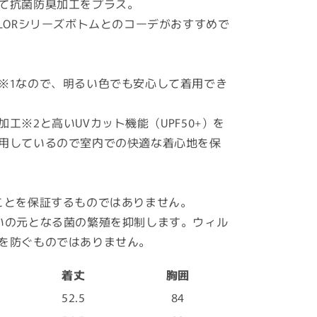
て抗菌防臭加工をプラス。
M COLORシリーズボトムとのコーデがおすすめで
※1
なので、明るい色でも安心して着用でき
加工
※2
と高いUVカット機能（UPF50+）を
用しているので室内での快適な着心地を保
ことを保証するものではありません。
いの元となる菌の繁殖を抑制します。ウィル
を防ぐものではありません。
着丈
胸囲
52.5
84