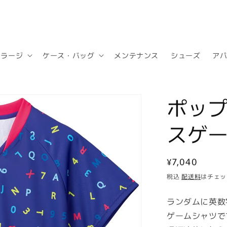
ラージ
ケース・バッグ
メンテナンス
シューズ
ア
ポッ
スゲ
通
¥7,040
常
税込
配送料
はチェッ
価
ランダムに英数
格
ゲームシャツで