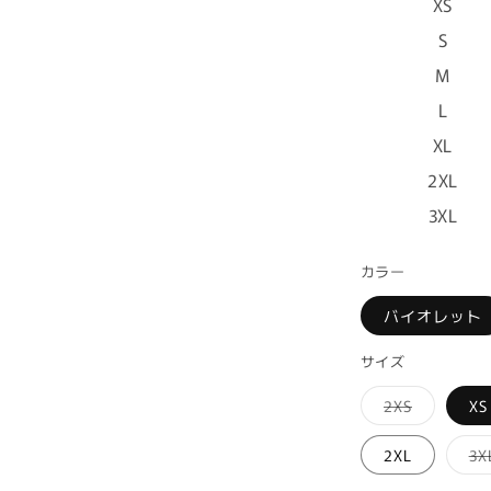
XS
S
M
L
XL
2XL
3XL
カラー
バイオレット
サイズ
バ
2XS
XS
リ
エ
ー
2XL
3X
シ
ョ